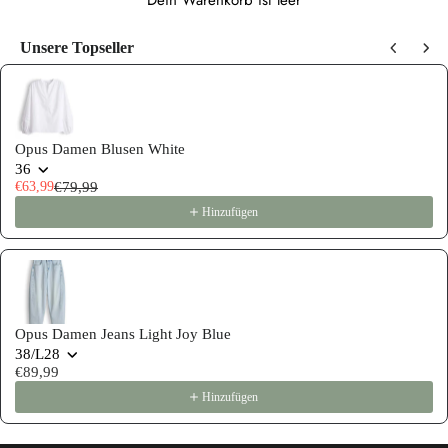
Dein Warenkorb ist leer
Unsere Topseller
Use the Previous and Next buttons to navigate through product recommen
Opus Damen Blusen White
36
€63,99
€79,99
Hinzufügen
Opus Damen Jeans Light Joy Blue
38/L28
€89,99
Hinzufügen