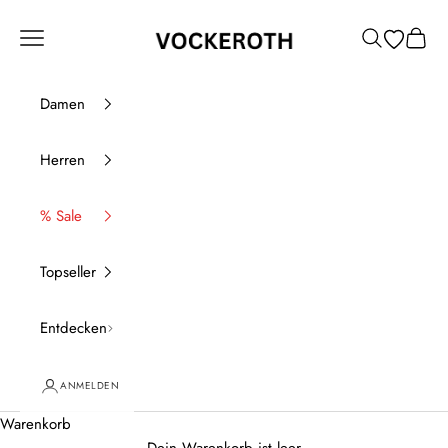
Zum Inhalt springen
Vockeroth Onlineshop
Menü
Suchen
Waren
Damen
Herren
% Sale
Topseller
Entdecken
ANMELDEN
Warenkorb