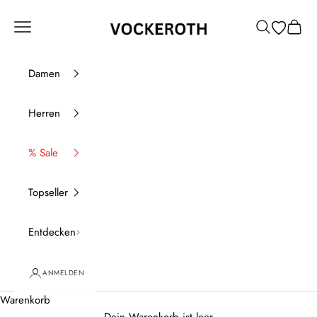
Zum Inhalt springen
Vockeroth Onlineshop
Menü
Suchen
Waren
Damen
Herren
% Sale
Topseller
Entdecken
ANMELDEN
Warenkorb