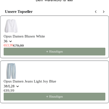
Dein Warenkorb ist leer
Unsere Topseller
Use the Previous and Next buttons to navigate through product recommen
Opus Damen Blusen White
36
€63,99
€79,99
Hinzufügen
Opus Damen Jeans Light Joy Blue
38/L28
€89,99
Hinzufügen
Mädchen