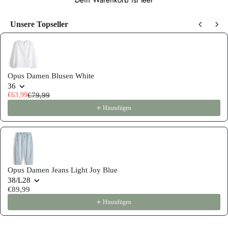
Dein Warenkorb ist leer
Unsere Topseller
Use the Previous and Next buttons to navigate through product recommen
Opus Damen Blusen White
36
€63,99
€79,99
Hinzufügen
Opus Damen Jeans Light Joy Blue
38/L28
€89,99
Hinzufügen