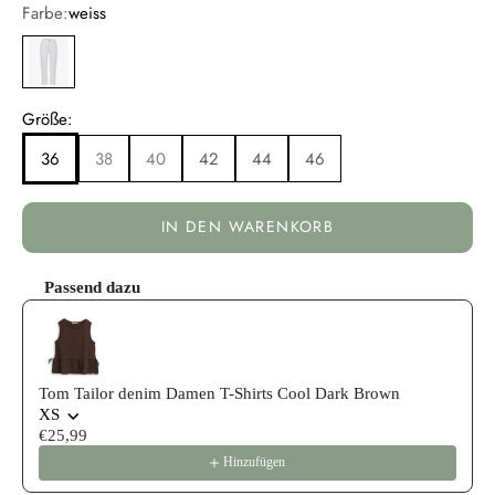
Farbe:
weiss
weiss
Größe:
36
38
40
42
44
46
IN DEN WARENKORB
Passend dazu
Use the Previous and Next buttons to navigate through product reco
Tom Tailor denim Damen T-Shirts Cool Dark Brown
XS
€25,99
Hinzufügen