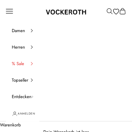
Zum Inhalt springen
Vockeroth Onlineshop
Menü
Suchen
Waren
Damen
Herren
% Sale
Topseller
Entdecken
ANMELDEN
Warenkorb