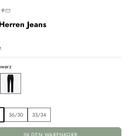
Herren Jeans
t.
hwarz
schwarz
36/30
33/34
IN DEN WARENKORB