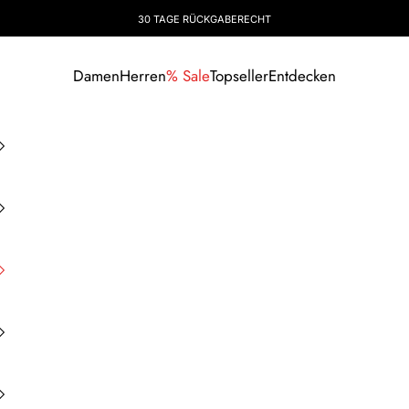
30 TAGE RÜCKGABERECHT
Damen
Herren
% Sale
Topseller
Entdecken