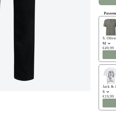
Passen
Use the P
S. Oliv
M
€49,99
Jack & 
S
€19,99