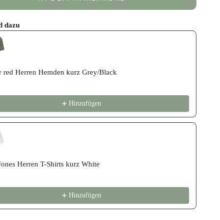
d dazu
revious and Next buttons to navigate through product recommend
er red Herren Hemden kurz Grey/Black
Hinzufügen
Jones Herren T-Shirts kurz White
Hinzufügen