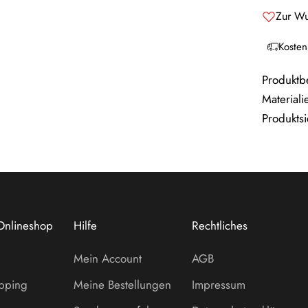
Zur Wu
Kosten
Produktb
Materiali
Produktsi
Onlineshop
Hilfe
Rechtliches
Mein Account
AGB
opping
Meine Bestellungen
Impressum