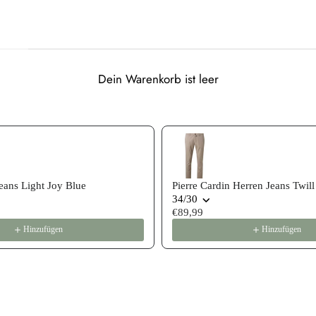
Dein Warenkorb ist leer
 recommendations, or scroll horizontally to view more products
ans Light Joy Blue
Pierre Cardin Herren Jeans Twill
34/30
€89,99
Hinzufügen
Hinzufügen