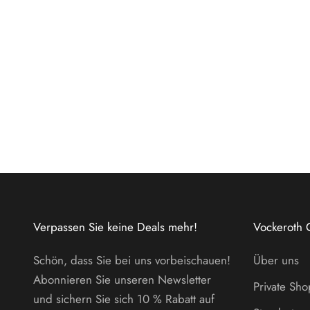
Verpassen Sie keine Deals mehr!
Vockeroth 
Schön, dass Sie bei uns vorbeischauen!
Über uns
Abonnieren Sie unseren Newsletter
Private Sh
und sichern Sie sich 10 % Rabatt auf