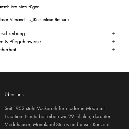
nschliste hinzufügen
loser Versand
Kostenlose Retoure
eschreibung
en & Pflegehinweise
cherheit
Über uns
Seit 1952 steht Vockeroth für moderne Mode mit
Tradition. Heute betreiben wir 29 Filialen, darunter
Modehäuser, Monolabel-Stores und unser Konzept