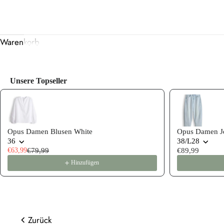
Warenkorb
Unsere Topseller
Use the Previous and Next buttons to navigate through product
Opus Damen Blusen White
Opus Damen Je
36
38/L28
€63,99
€79,99
€89,99
Hinzufügen
Zurück