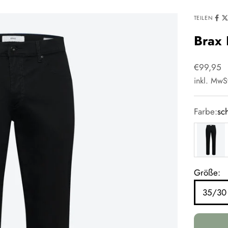
TEILEN
Brax 
Angebot
€99,95
inkl. MwS
Farbe:
sc
schwarz
Größe:
35/30