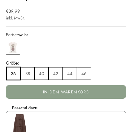
Angebot
€39,99
inkl. MwSt.
Farbe:
weiss
weiss
Größe:
36
38
40
42
44
46
IN DEN WARENKORB
Passend dazu
Use the Previous and Next buttons to navigate through product reco