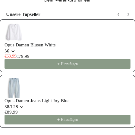
Dein Warenkorb ist leer
Unsere Topseller
Use the Previous and Next buttons to navigate through product recommen
Opus Damen Blusen White
36
€63,99
€79,99
Hinzufügen
Opus Damen Jeans Light Joy Blue
38/L28
€89,99
Hinzufügen