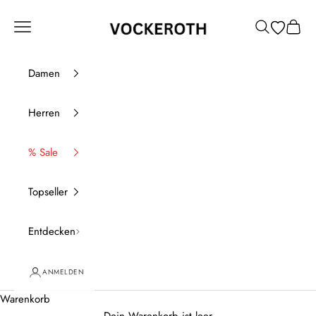
Zum Inhalt springen
Vockeroth Onlineshop
Menü
Suchen
Waren
Damen
Herren
% Sale
Topseller
Entdecken
ANMELDEN
Warenkorb