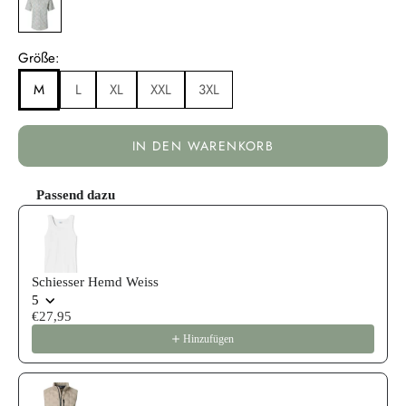
Größe:
M
L
XL
XXL
3XL
IN DEN WARENKORB
Passend dazu
Use the Previous and Next buttons to navigate through product reco
Schiesser Hemd Weiss
5
€27,95
Hinzufügen