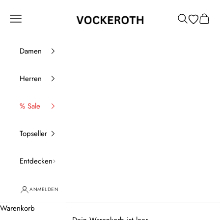
Zum Inhalt springen
Vockeroth Onlineshop
Menü
Suchen
Waren
Damen
Herren
% Sale
Topseller
Entdecken
ANMELDEN
Warenkorb