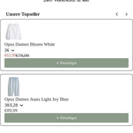
Dein Warenkorb ist leer
Unsere Topseller
Use the Previous and Next buttons to navigate through product recommen
Opus Damen Blusen White
36
€63,99
€79,99
Hinzufügen
Opus Damen Jeans Light Joy Blue
38/L28
€89,99
Hinzufügen