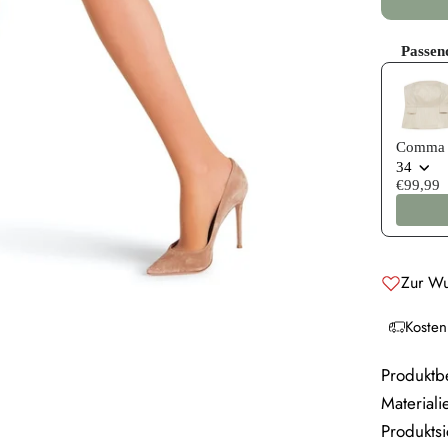
Passen
Use the P
Comma 
34
€99,99
Zur Wu
Kosten
Produktb
Materiali
Produktsi