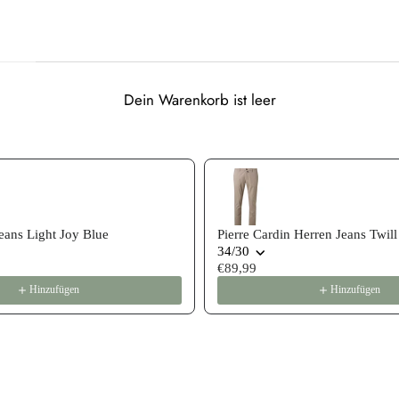
Dein Warenkorb ist leer
 recommendations, or scroll horizontally to view more products
ans Light Joy Blue
Pierre Cardin Herren Jeans Twill
34/30
€89,99
Hinzufügen
Hinzufügen