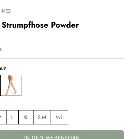
 Strumpfhose Powder
t.
aun
braun
M
L
XL
S-M
M-L
IN DEN WARENKORB