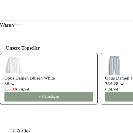
Warenkorb
Unsere Topseller
Use the Previous and Next buttons to navigate through product
Opus Damen Blusen White
Opus Damen Je
36
38/L28
€63,99
€79,99
€89,99
Hinzufügen
Zurück