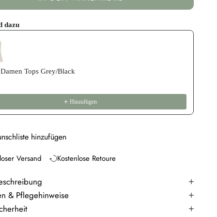
d dazu
revious and Next buttons to navigate through product recommend
Damen Tops Grey/Black
Hinzufügen
nschliste hinzufügen
loser Versand
Kostenlose Retoure
eschreibung
en & Pflegehinweise
cherheit