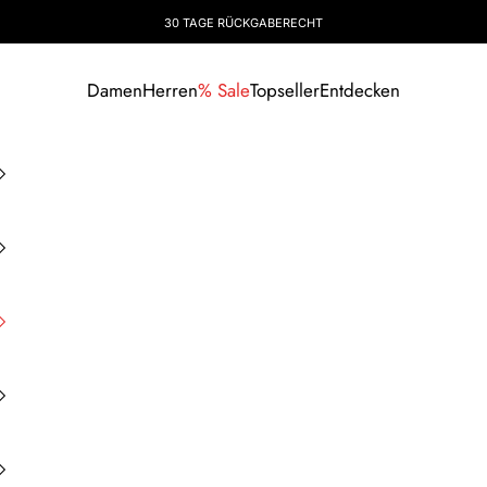
30 TAGE RÜCKGABERECHT
Damen
Herren
% Sale
Topseller
Entdecken