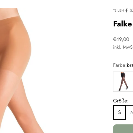
TEILEN
Falke
Angebot
€49,00
inkl. MwS
Farbe:
br
schwarz
Größe:
S