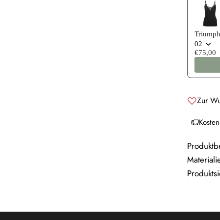
Triump
02
€75,00
Zur Wu
Kosten
Produktb
Materiali
Produktsi