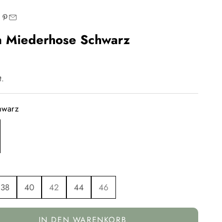
a Miederhose Schwarz
t.
hwarz
38
40
42
44
46
IN DEN WARENKORB