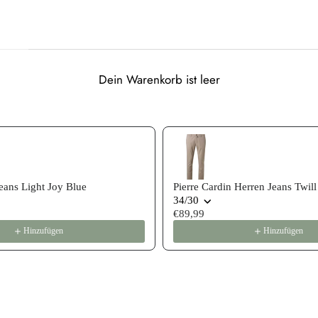
Dein Warenkorb ist leer
 recommendations, or scroll horizontally to view more products
ans Light Joy Blue
Pierre Cardin Herren Jeans Twill
34/30
€89,99
Hinzufügen
Hinzufügen