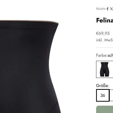
TEILEN
Felin
Angebot
€69,95
inkl. MwS
Farbe:
sc
schwarz
Größe:
36