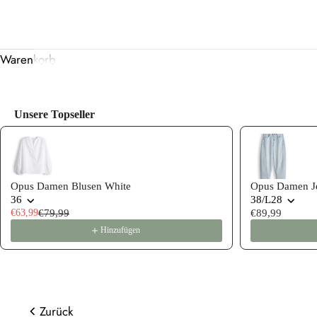
Warenkorb
Unsere Topseller
Use the Previous and Next buttons to navigate through product
Opus Damen Blusen White
Opus Damen Je
36
38/L28
€63,99
€79,99
€89,99
Hinzufügen
Zurück