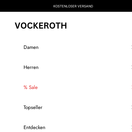
Zum Inhalt springen
KOSTENLOSER VERSAND
Vockeroth Onlineshop
Damen
Herren
% Sale
Topseller
Entdecken