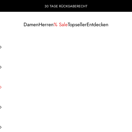
30 TAGE RÜCKGABERECHT
Damen
Herren
% Sale
Topseller
Entdecken