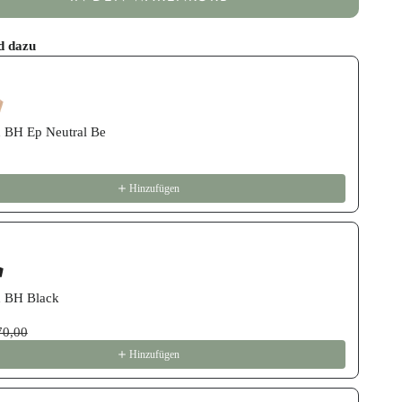
d dazu
revious and Next buttons to navigate through product recommend
 BH Ep Neutral Be
Hinzufügen
 BH Black
70,00
Hinzufügen