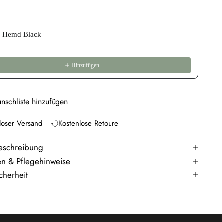
h Hemd Black
Hinzufügen
nschliste hinzufügen
loser Versand
Kostenlose Retoure
eschreibung
en & Pflegehinweise
cherheit