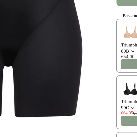
Passen
Use the P
Triumph
80B
€54,00
Triumph
90C
€64,95
€