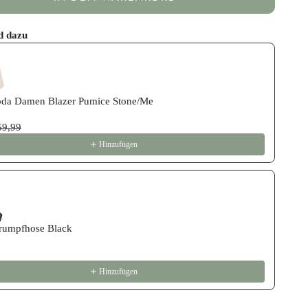
d dazu
revious and Next buttons to navigate through product recommend
da Damen Blazer Pumice Stone/Me
59,99
Hinzufügen
trumpfhose Black
Hinzufügen