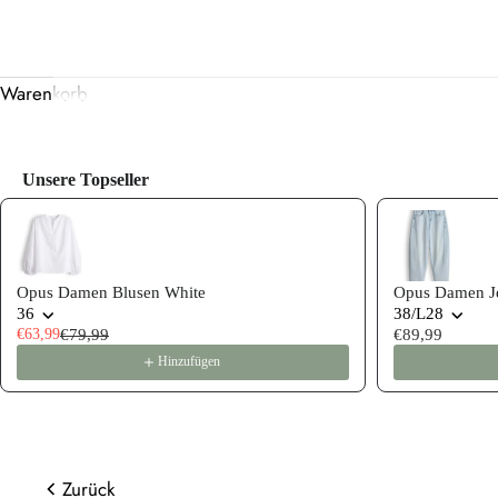
Warenkorb
Unsere Topseller
Use the Previous and Next buttons to navigate through product
Opus Damen Blusen White
Opus Damen Je
36
38/L28
€63,99
€79,99
€89,99
Hinzufügen
Zurück