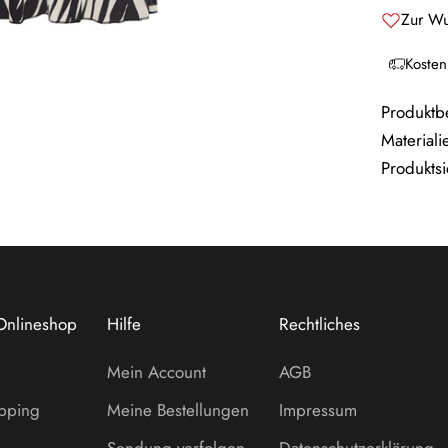
Zur Wu
Kosten
Produktb
Materiali
Produktsi
Onlineshop
Hilfe
Rechtliches
Mein Account
AGB
opping
Meine Bestellungen
Impressum