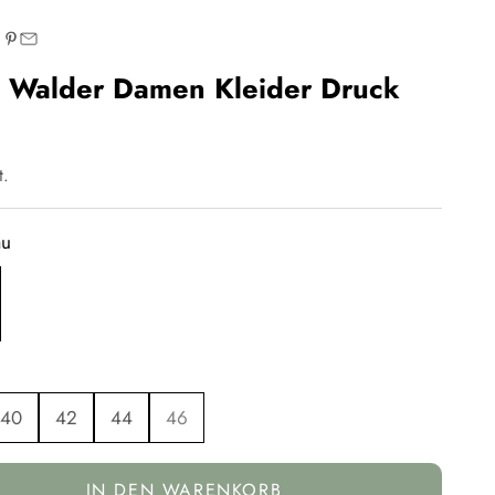
 Walder Damen Kleider Druck
t.
au
40
42
44
46
IN DEN WARENKORB