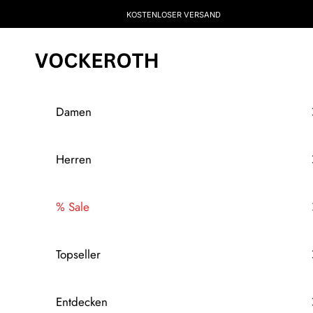
Zum Inhalt springen
KOSTENLOSER VERSAND
Vockeroth Onlineshop
Damen
Herren
% Sale
Topseller
Entdecken