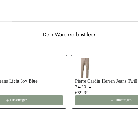
Dein Warenkorb ist leer
 recommendations, or scroll horizontally to view more products
ans Light Joy Blue
Pierre Cardin Herren Jeans Twill
34/30
€89,99
Hinzufügen
Hinzufügen