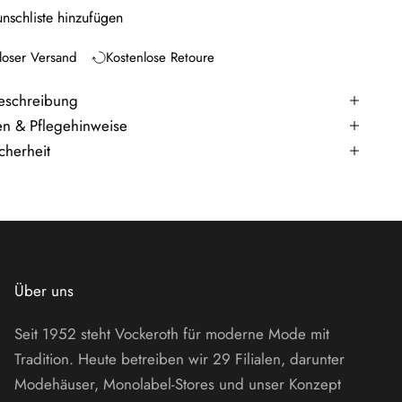
nschliste hinzufügen
loser Versand
Kostenlose Retoure
eschreibung
en & Pflegehinweise
cherheit
Über uns
Seit 1952 steht Vockeroth für moderne Mode mit
Tradition. Heute betreiben wir 29 Filialen, darunter
Modehäuser, Monolabel-Stores und unser Konzept