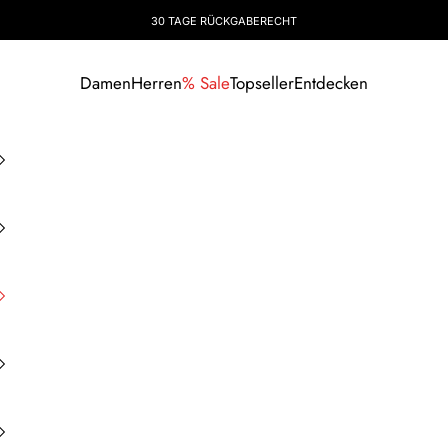
30 TAGE RÜCKGABERECHT
Damen
Herren
% Sale
Topseller
Entdecken