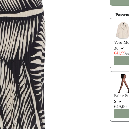
Passen
Use the P
Vero Mo
38
€41,99
€
Falke S
S
€49,00