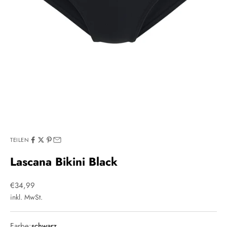
TEILEN
Lascana Bikini Black
Angebot
€34,99
inkl. MwSt.
Farbe:
schwarz