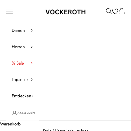
Zum Inhalt springen
Vockeroth Onlineshop
Menü
Suchen
Waren
Damen
Herren
% Sale
Topseller
Entdecken
ANMELDEN
Warenkorb