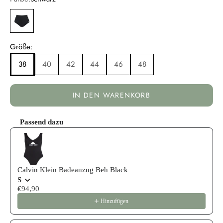
schwarz
Größe:
38
40
42
44
46
48
IN DEN WARENKORB
Passend dazu
Use the Previous and Next buttons to navigate through product reco
Calvin Klein Badeanzug Beh Black
S
€94,90
Hinzufügen