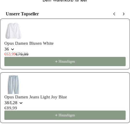
Dein Warenkorb ist leer
Unsere Topseller
Use the Previous and Next buttons to navigate through product recommen
Opus Damen Blusen White
36
€63,99
€79,99
Hinzufügen
Opus Damen Jeans Light Joy Blue
38/L28
€89,99
Hinzufügen