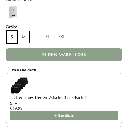
schwarz
Größe:
S
M
L
XL
XXL
IN DEN WARENKORB
Passend dazu
Use the Previous and Next buttons to navigate through product reco
Jack & Jones Herren Wäsche Black/Pack B
S
€49,99
Hinzufügen