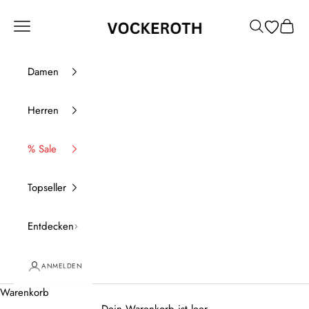
Zum Inhalt springen
Vockeroth Onlineshop
Menü
Suchen
Waren
Damen
Herren
% Sale
Topseller
Entdecken
ANMELDEN
Warenkorb