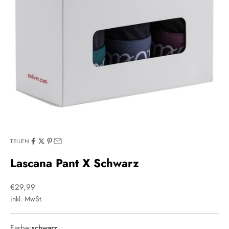
TEILEN
Lascana Pant X Schwarz
Angebot
€29,99
inkl. MwSt.
Farbe:
schwarz