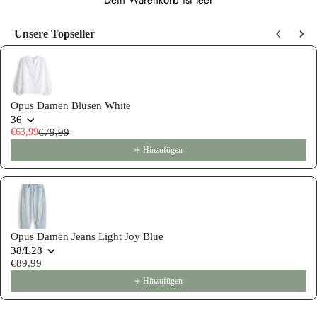
Dein Warenkorb ist leer
Unsere Topseller
Use the Previous and Next buttons to navigate through product recommen
Opus Damen Blusen White
36
€63,99
€79,99
Hinzufügen
Opus Damen Jeans Light Joy Blue
38/L28
€89,99
Hinzufügen