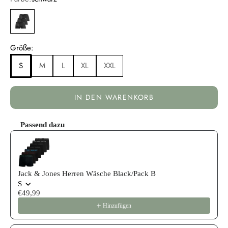
schwarz
Größe:
S
M
L
XL
XXL
IN DEN WARENKORB
Passend dazu
Use the Previous and Next buttons to navigate through product reco
Jack & Jones Herren Wäsche Black/Pack B
S
€49,99
Hinzufügen