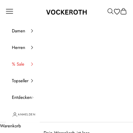
Zum Inhalt springen
Vockeroth Onlineshop
Menü
Suchen
Waren
Damen
Herren
% Sale
Topseller
Entdecken
ANMELDEN
Warenkorb