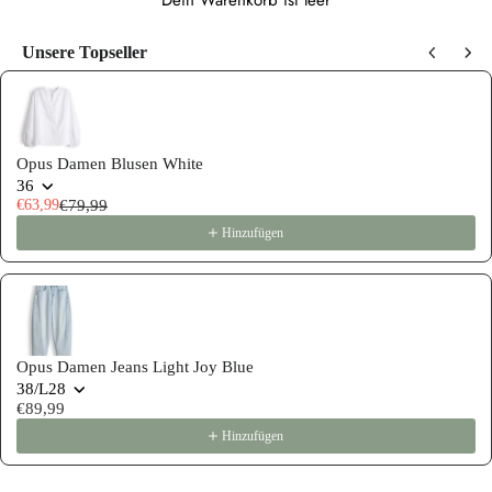
Dein Warenkorb ist leer
Unsere Topseller
Use the Previous and Next buttons to navigate through product recommen
Opus Damen Blusen White
36
€63,99
€79,99
Hinzufügen
Opus Damen Jeans Light Joy Blue
38/L28
€89,99
Hinzufügen