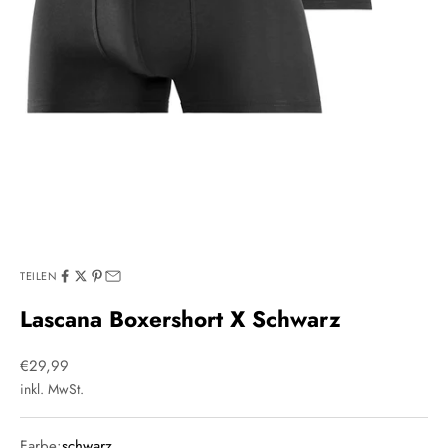
TEILEN
Lascana Boxershort X Schwarz
Angebot
€29,99
inkl. MwSt.
Farbe:
schwarz