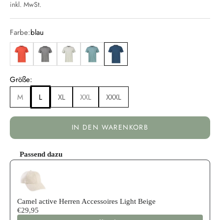
inkl. MwSt.
Farbe:
blau
rot
grau
beige
blau
blau
Größe:
M
L
XL
XXL
XXXL
IN DEN WARENKORB
Passend dazu
Use the Previous and Next buttons to navigate through product reco
Camel active Herren Accessoires Light Beige
€29,95