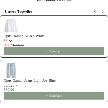
Dein Warenkorb ist leer
Unsere Topseller
Use the Previous and Next buttons to navigate through product recommen
Opus Damen Blusen White
36
€63,99
€79,99
Hinzufügen
Opus Damen Jeans Light Joy Blue
38/L28
€89,99
Hinzufügen