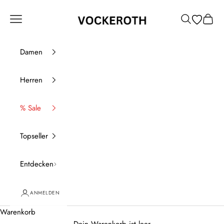
Zum Inhalt springen
Vockeroth Onlineshop
Menü
Suchen
Waren
Damen
Herren
% Sale
Topseller
Entdecken
ANMELDEN
Warenkorb