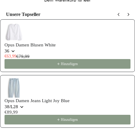
Dein Warenkorb ist leer
Unsere Topseller
Use the Previous and Next buttons to navigate through product recommen
Opus Damen Blusen White
36
€63,99
€79,99
Hinzufügen
Opus Damen Jeans Light Joy Blue
38/L28
€89,99
Hinzufügen