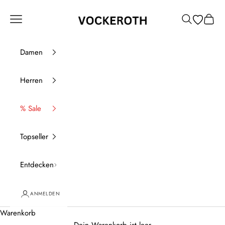
Zum Inhalt springen
Vockeroth Onlineshop
Menü
Suchen
Waren
Damen
Herren
% Sale
Topseller
Entdecken
ANMELDEN
Warenkorb