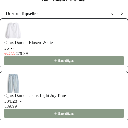
Dein Warenkorb ist leer
Unsere Topseller
Use the Previous and Next buttons to navigate through product recommen
Opus Damen Blusen White
36
€63,99
€79,99
Hinzufügen
Opus Damen Jeans Light Joy Blue
38/L28
€89,99
Hinzufügen