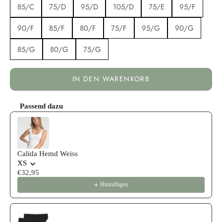
85/C
75/D
95/D
105/D
75/E
95/F
90/F
85/F
80/F
75/F
95/G
90/G
85/G
80/G
75/G
IN DEN WARENKORB
Passend dazu
Use the Previous and Next buttons to navigate through product reco
Calida Hemd Weiss
XS
€32,95
Hinzufügen