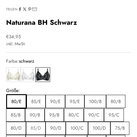
TEILEN
Naturana BH Schwarz
Angebot
€34,95
inkl. MwSt.
Farbe:
schwarz
beige
weiss
schwarz
Größe:
80/E
85/E
90/E
95/E
100/B
80/B
85/B
90/B
95/B
80/C
90/C
95/C
80/D
85/D
90/D
100/C
100/D
75/B