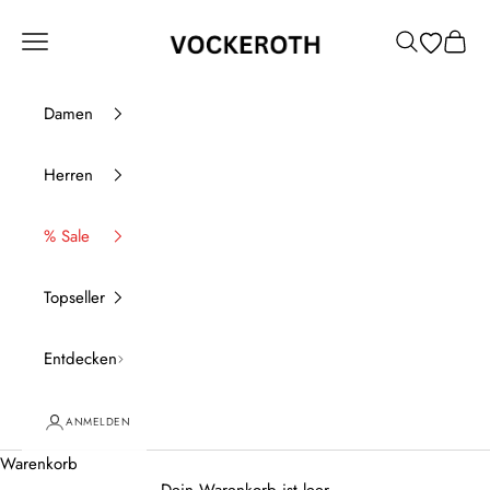
Zum Inhalt springen
Vockeroth Onlineshop
Menü
Suchen
Waren
Damen
Herren
% Sale
Topseller
Entdecken
ANMELDEN
Warenkorb