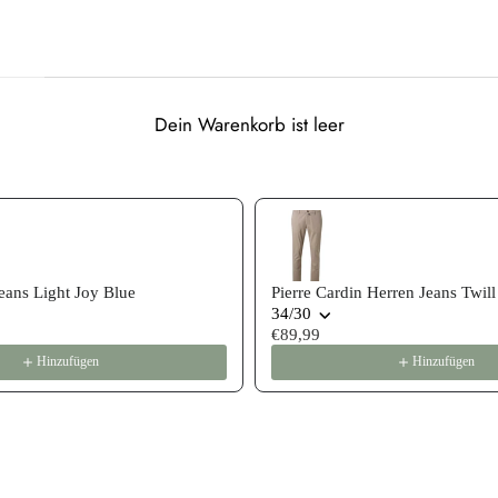
Dein Warenkorb ist leer
 recommendations, or scroll horizontally to view more products
ans Light Joy Blue
Pierre Cardin Herren Jeans Twill
34/30
€89,99
Hinzufügen
Hinzufügen