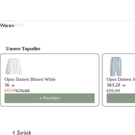
Warenkorb
Unsere Topseller
Use the Previous and Next buttons to navigate through product
Opus Damen Blusen White
Opus Damen Je
36
38/L28
€63,99
€79,99
€89,99
Hinzufügen
Zurück