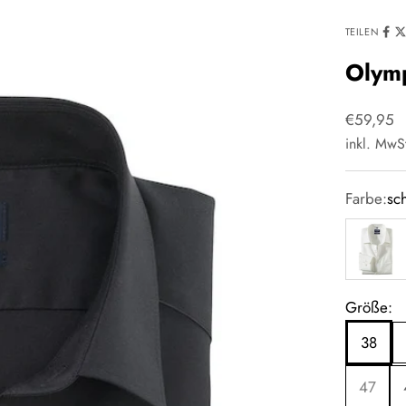
TEILEN
Olym
Angebot
€59,95
inkl. MwS
Farbe:
sc
weiss
Größe:
38
47