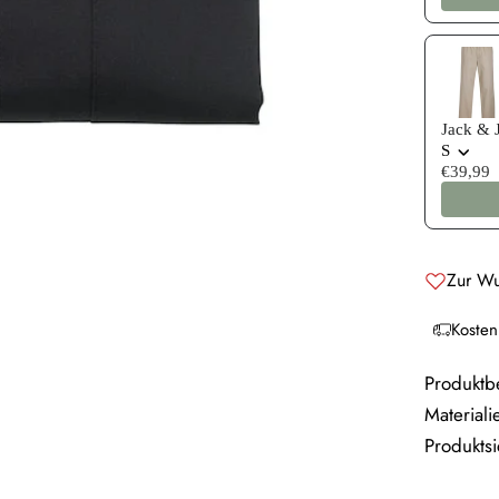
Jack & 
S
€39,99
Zur Wu
Kosten
Produktb
Materiali
Produktsi