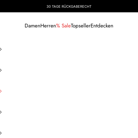
30 TAGE RÜCKGABERECHT
Damen
Herren
% Sale
Topseller
Entdecken