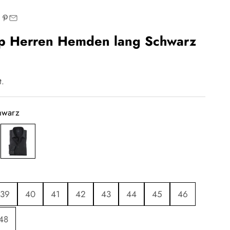
p Herren Hemden lang Schwarz
t.
hwarz
schwarz
39
40
41
42
43
44
45
46
48