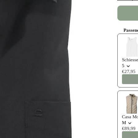
Passen
Use the P
Schiess
5
€27,95
Casa Mo
M
€89,99