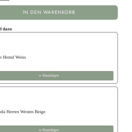
IN DEN WARENKORB
d dazu
revious and Next buttons to navigate through product recommend
er Hemd Weiss
Hinzufügen
da Herren Westen Beige
Hinzufügen