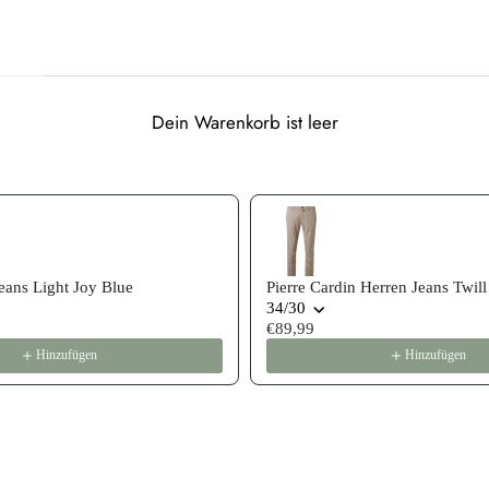
Dein Warenkorb ist leer
 recommendations, or scroll horizontally to view more products
ans Light Joy Blue
Pierre Cardin Herren Jeans Twill
34/30
€89,99
Hinzufügen
Hinzufügen