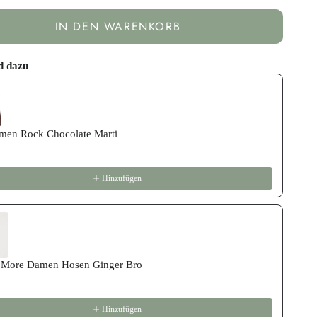
IN DEN WARENKORB
d dazu
revious and Next buttons to navigate through product recommend
men Rock Chocolate Marti
Hinzufügen
More Damen Hosen Ginger Bro
Hinzufügen