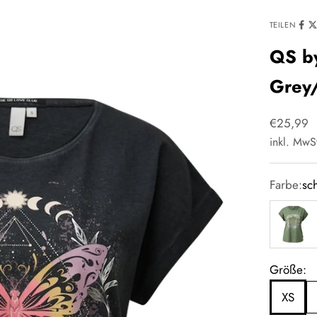
TEILEN
QS by
Grey
Angebot
€25,99
inkl. MwS
Farbe:
sc
grün
Größe:
XS