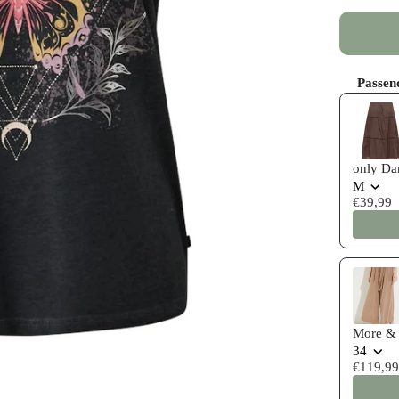
Passen
Use the P
only Da
M
€39,99
More & 
34
€119,99