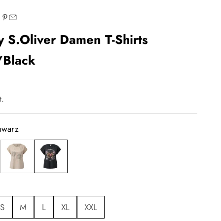
 S.Oliver Damen T-Shirts
/Black
t.
hwarz
beige
schwarz
S
M
L
XL
XXL