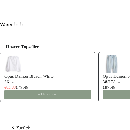
Warenkorb
Unsere Topseller
Use the Previous and Next buttons to navigate through product
Opus Damen Blusen White
Opus Damen Je
36
38/L28
€63,99
€79,99
€89,99
Hinzufügen
Zurück