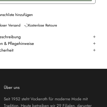
nschliste hinzufügen
loser Versand
Kostenlose Retoure
eschreibung
en & Pflegehinweise
cherheit
Über uns
Seit 1952 steht Vockeroth für moderne Mode mit
Tradition. Heute betreiben wir 29 Filialen, darunter