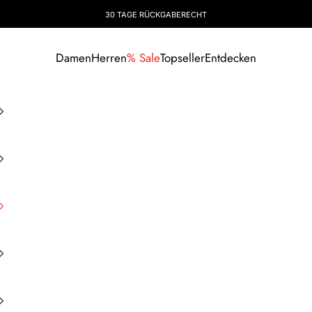
30 TAGE RÜCKGABERECHT
Damen
Herren
% Sale
Topseller
Entdecken