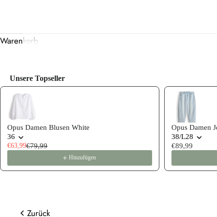
Warenkorb
Unsere Topseller
Use the Previous and Next buttons to navigate through product
Opus Damen Blusen White
Opus Damen Je
36
38/L28
€63,99
€79,99
€89,99
Hinzufügen
Zurück