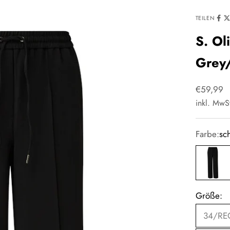
TEILEN
S. Ol
Grey
Angebot
€59,99
inkl. MwS
Farbe:
sc
schwarz
Größe:
34/RE