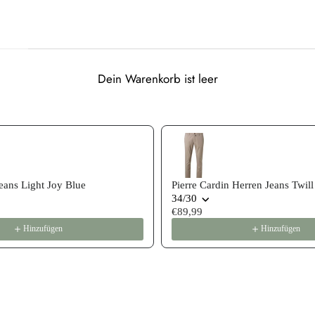
Dein Warenkorb ist leer
 recommendations, or scroll horizontally to view more products
ans Light Joy Blue
Pierre Cardin Herren Jeans Twill
34/30
€89,99
Hinzufügen
Hinzufügen