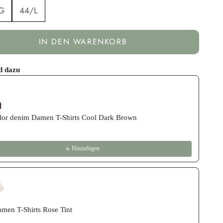
G
44/L
IN DEN WARENKORB
d dazu
revious and Next buttons to navigate through product recommend
lor denim Damen T-Shirts Cool Dark Brown
Hinzufügen
men T-Shirts Rose Tint