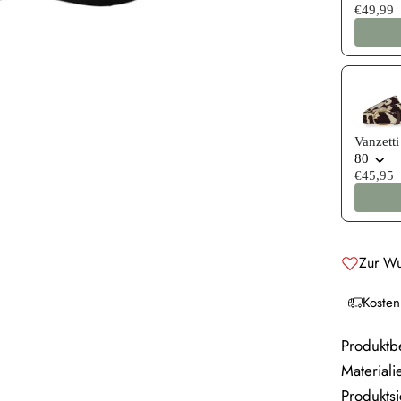
€49,99
Vanzetti
80
€45,95
Zur Wu
Kosten
Produktb
Materiali
Produktsi