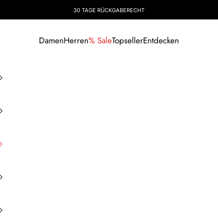
30 TAGE RÜCKGABERECHT
Damen
Herren
% Sale
Topseller
Entdecken