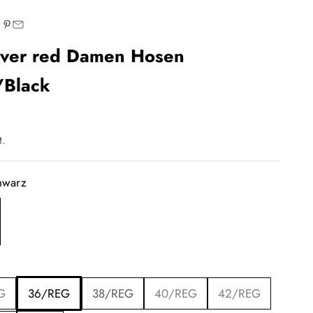
iver red Damen Hosen
/Black
t.
hwarz
G
36/REG
38/REG
40/REG
42/REG