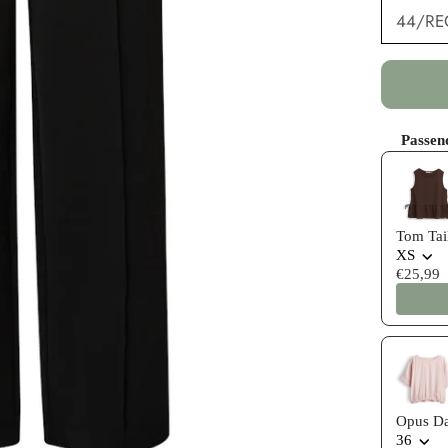
44/RE
Passen
Use the P
Tom Tai
XS
€25,99
Opus Da
36