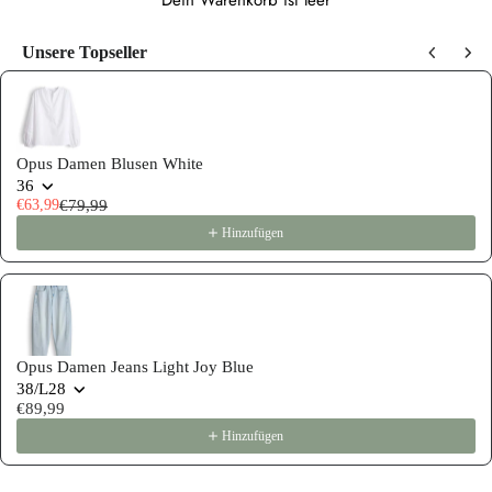
Dein Warenkorb ist leer
Unsere Topseller
Use the Previous and Next buttons to navigate through product recommen
Opus Damen Blusen White
36
€63,99
€79,99
Hinzufügen
Opus Damen Jeans Light Joy Blue
38/L28
€89,99
Hinzufügen