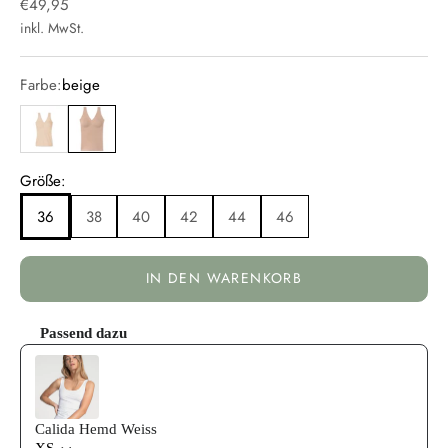
Angebot
€49,95
inkl. MwSt.
Farbe:
beige
beige
beige
Größe:
36
38
40
42
44
46
IN DEN WARENKORB
Passend dazu
Use the Previous and Next buttons to navigate through product reco
Calida Hemd Weiss