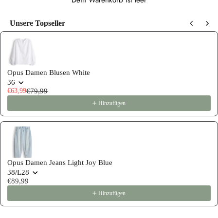
Dein Warenkorb ist leer
Unsere Topseller
Use the Previous and Next buttons to navigate through product recommen
Opus Damen Blusen White
36
€63,99
€79,99
Hinzufügen
Opus Damen Jeans Light Joy Blue
38/L28
€89,99
Hinzufügen