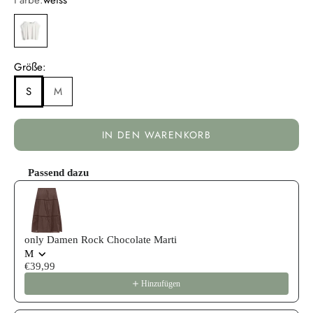
weiss
Größe:
S
M
IN DEN WARENKORB
Passend dazu
Use the Previous and Next buttons to navigate through product reco
only Damen Rock Chocolate Marti
M
€39,99
Hinzufügen