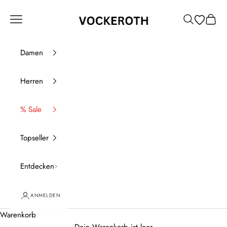
Zum Inhalt springen
Vockeroth Onlineshop
Menü
Suchen
Waren
Damen
Herren
% Sale
Topseller
Entdecken
ANMELDEN
Warenkorb