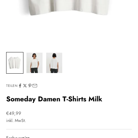
TEILEN
Someday Damen T-Shirts Milk
Angebot
€49,99
inkl. MwSt.
Farbe:
weiss