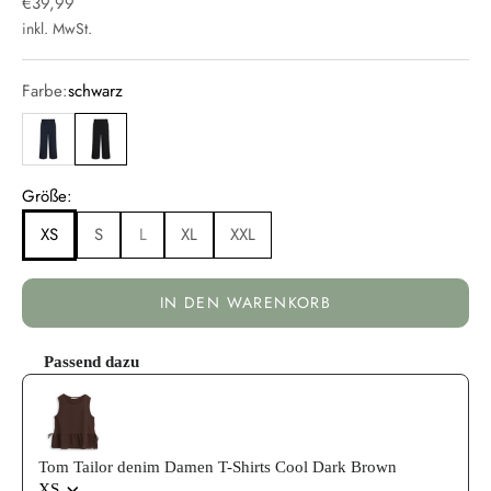
Angebot
€39,99
inkl. MwSt.
Farbe:
schwarz
blau
schwarz
Größe:
XS
S
L
XL
XXL
IN DEN WARENKORB
Passend dazu
Use the Previous and Next buttons to navigate through product reco
Tom Tailor denim Damen T-Shirts Cool Dark Brown
XS