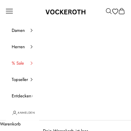
Zum Inhalt springen
Vockeroth Onlineshop
Menü
Suchen
Waren
Damen
Herren
% Sale
Topseller
Entdecken
ANMELDEN
Warenkorb