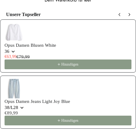
Dein Warenkorb ist leer
Unsere Topseller
Use the Previous and Next buttons to navigate through product recommen
Opus Damen Blusen White
36
€63,99
€79,99
Hinzufügen
Opus Damen Jeans Light Joy Blue
38/L28
€89,99
Hinzufügen