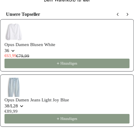
Dein Warenkorb ist leer
Unsere Topseller
Use the Previous and Next buttons to navigate through product recommen
Opus Damen Blusen White
36
€63,99
€79,99
Hinzufügen
Opus Damen Jeans Light Joy Blue
38/L28
€89,99
Hinzufügen