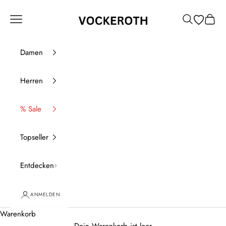
Zum Inhalt springen
Vockeroth Onlineshop
Menü
Suchen
Waren
Damen
Herren
% Sale
Topseller
Entdecken
ANMELDEN
Warenkorb