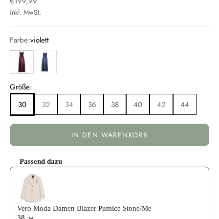
Angebot
€199,99
inkl. MwSt.
Farbe:
violett
violett
blau
Größe:
30
32
34
36
38
40
42
44
IN DEN WARENKORB
Passend dazu
Use the Previous and Next buttons to navigate through product reco
Vero Moda Damen Blazer Pumice Stone/Me
38