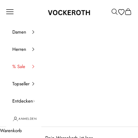
Zum Inhalt springen
Vockeroth Onlineshop
Menü
Suchen
Waren
Damen
Herren
% Sale
Topseller
Entdecken
ANMELDEN
Warenkorb