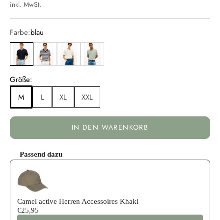
inkl. MwSt.
Farbe:
blau
blau
blau
gelb
grau
Größe:
M
L
XL
XXL
IN DEN WARENKORB
Passend dazu
Use the Previous and Next buttons to navigate through product reco
Camel active Herren Accessoires Khaki
€25,95