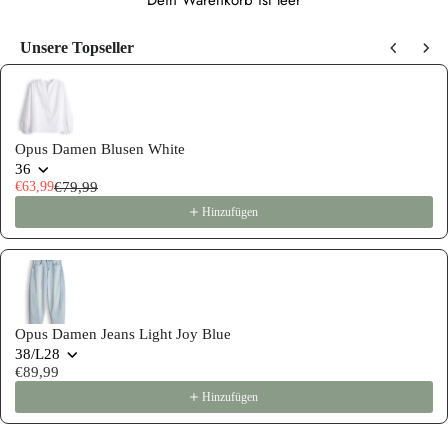
Dein Warenkorb ist leer
Unsere Topseller
Use the Previous and Next buttons to navigate through product recommen
Opus Damen Blusen White
36
€63,99
€79,99
Hinzufügen
Opus Damen Jeans Light Joy Blue
38/L28
€89,99
Hinzufügen